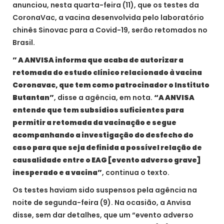
anunciou, nesta quarta-feira (11), que os testes da
CoronaVac, a vacina desenvolvida pelo laboratório
chinês Sinovac para a Covid-19, serão retomados no
Brasil.
” A ANVISA informa que acaba de autorizar a
retomada do estudo clínico relacionado à vacina
Coronavac, que tem como patrocinador o Instituto
Butantan”
, disse a agência, em nota.
“A ANVISA
entende que tem subsídios suficientes para
permitir a retomada da vacinação e segue
acompanhando a investigação do desfecho do
caso para que seja definida a possível relação de
causalidade entre o EAG [evento adverso grave]
inesperado e a vacina”
, continua o texto.
Os testes haviam sido suspensos pela agência na
noite de segunda-feira (9). Na ocasião, a Anvisa
disse, sem dar detalhes, que um “evento adverso