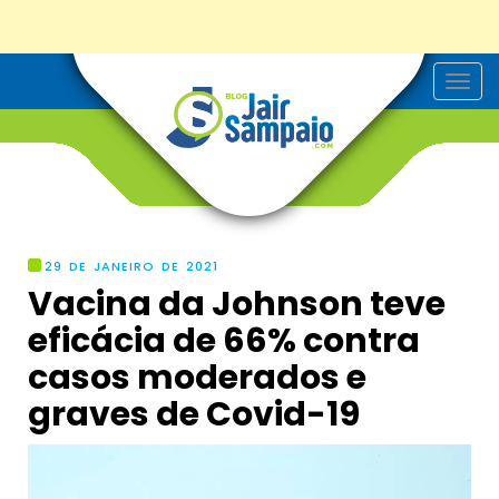
T
o
g
g
l
e
n
a
v
i
g
29 DE JANEIRO DE 2021
a
Vacina da Johnson teve
t
i
eficácia de 66% contra
o
n
casos moderados e
graves de Covid-19