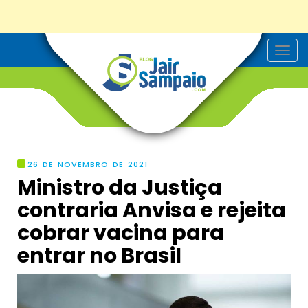
T
o
g
g
l
e
n
a
v
i
g
26 DE NOVEMBRO DE 2021
a
Ministro da Justiça
t
i
contraria Anvisa e rejeita
o
n
cobrar vacina para
entrar no Brasil