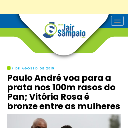
T
o
g
g
l
e
n
a
v
i
g
7 DE AGOSTO DE 2019
a
Paulo André voa para a
t
i
prata nos 100m rasos do
o
n
Pan; Vitória Rosa é
bronze entre as mulheres