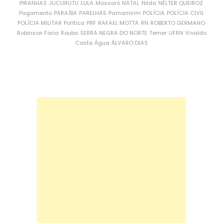
PIRANHAS
JUCURUTU
LULA
Mossoró
NATAL
Nilda
NÉLTER QUEIROZ
Pagamento
PARAÍBA
PARELHAS
Parnamirim
POLÍCIA
POLÍCIA CIVIL
POLÍCIA MILITAR
Política
PRF
RAFAEL MOTTA
RN
ROBERTO GERMANO
Robinson Faria
Roubo
SERRA NEGRA DO NORTE
Temer
UFRN
Vivaldo
Costa
Água
ÁLVARO DIAS