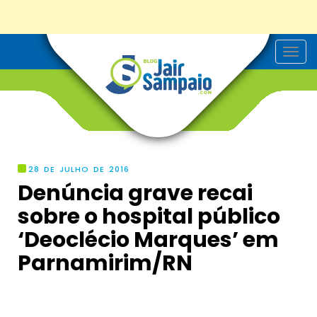
T
o
g
g
l
e
n
a
v
i
g
28 DE JULHO DE 2016
a
Denúncia grave recai
t
i
sobre o hospital público
o
n
‘Deoclécio Marques’ em
Parnamirim/RN