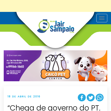
T
o
g
g
l
e
n
a
v
i
g
a
t
i
o
n
18 DE ABRIL DE 2016
“Chega de governo do PT.