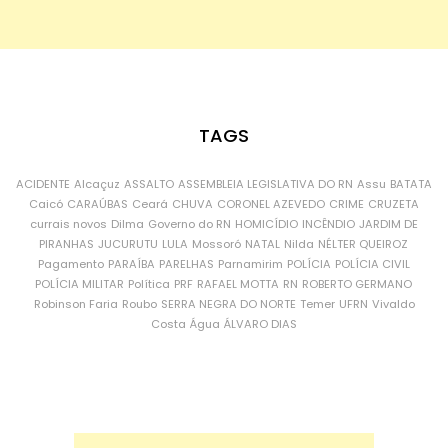
TAGS
ACIDENTE
Alcaçuz
ASSALTO
ASSEMBLEIA LEGISLATIVA DO RN
Assu
BATATA
Caicó
CARAÚBAS
Ceará
CHUVA
CORONEL AZEVEDO
CRIME
CRUZETA
currais novos
Dilma
Governo do RN
HOMICÍDIO
INCÊNDIO
JARDIM DE
PIRANHAS
JUCURUTU
LULA
Mossoró
NATAL
Nilda
NÉLTER QUEIROZ
Pagamento
PARAÍBA
PARELHAS
Parnamirim
POLÍCIA
POLÍCIA CIVIL
POLÍCIA MILITAR
Política
PRF
RAFAEL MOTTA
RN
ROBERTO GERMANO
Robinson Faria
Roubo
SERRA NEGRA DO NORTE
Temer
UFRN
Vivaldo
Costa
Água
ÁLVARO DIAS