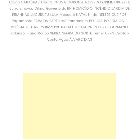
Caicó
CARAÚBAS
Ceará
CHUVA
CORONEL AZEVEDO
CRIME
CRUZETA
currais novos
Dilma
Governo do RN
HOMICÍDIO
INCÊNDIO
JARDIM DE
PIRANHAS
JUCURUTU
LULA
Mossoró
NATAL
Nilda
NÉLTER QUEIROZ
Pagamento
PARAÍBA
PARELHAS
Parnamirim
POLÍCIA
POLÍCIA CIVIL
POLÍCIA MILITAR
Política
PRF
RAFAEL MOTTA
RN
ROBERTO GERMANO
Robinson Faria
Roubo
SERRA NEGRA DO NORTE
Temer
UFRN
Vivaldo
Costa
Água
ÁLVARO DIAS