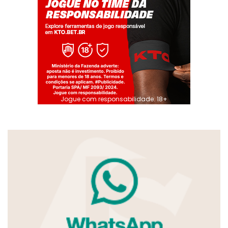
Jogue com responsabilidade. 18+