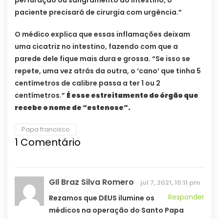
paciente precisará de cirurgia com urgência.”
O médico explica que essas inflamações deixam
uma cicatriz no intestino, fazendo com que a
parede dele fique mais dura e grossa. “Se isso se
repete, uma vez atrás da outra, o ‘cano’ que tinha 5
centímetros de calibre passa a ter 1 ou 2
centímetros.”
É esse estreitamento do órgão que
recebe o nome de “estenose”.
Papa francisco
1
Comentário
GIl Braz Silva Romero
jul 7, 2021, 10:11 pm
Responder
Rezamos que DEUS ilumine os
médicos na operação do Santo Papa