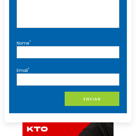
*
Nome
*
Email
ENVIAR