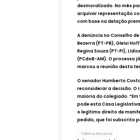
desmoralizado. No mês pas
arquivar representação co
com base na delação premi
A denúncia no Conselho de
Bezerra (PT-PB), Gleisi Ho
Regina Souza (PT-PI), Lídi
(PCdoB-AM). O processo já 
marcou a reunião desta terç
O senador Humberto Costa 
reconsiderar a decisão. O
maioria do colegiado. “Em 
pode esta Casa Legislativa
o legítimo direito de mani
pedido, que foi subscrito p
Fátima Bezerra