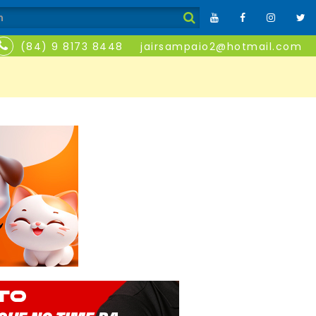
(84) 9 8173 8448
jairsampaio2@hotmail.com