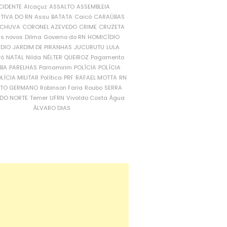
CIDENTE
Alcaçuz
ASSALTO
ASSEMBLEIA
ATIVA DO RN
Assu
BATATA
Caicó
CARAÚBAS
CHUVA
CORONEL AZEVEDO
CRIME
CRUZETA
is novos
Dilma
Governo do RN
HOMICÍDIO
NDIO
JARDIM DE PIRANHAS
JUCURUTU
LULA
ró
NATAL
Nilda
NÉLTER QUEIROZ
Pagamento
ÍBA
PARELHAS
Parnamirim
POLÍCIA
POLÍCIA
LÍCIA MILITAR
Política
PRF
RAFAEL MOTTA
RN
RTO GERMANO
Robinson Faria
Roubo
SERRA
DO NORTE
Temer
UFRN
Vivaldo Costa
Água
ÁLVARO DIAS