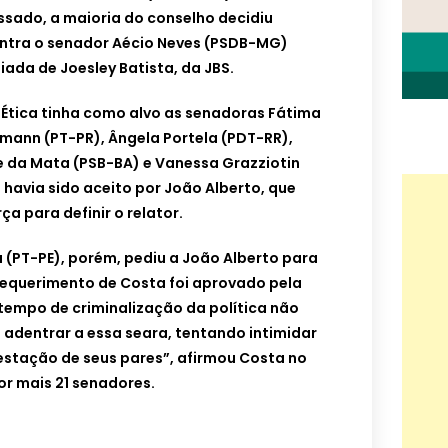
sado, a maioria do conselho decidiu
ntra o senador Aécio Neves (PSDB-MG)
ada de Joesley Batista, da JBS.
 Ética tinha como alvo as senadoras Fátima
ffmann (PT-PR), Ângela Portela (PDT-RR),
ce da Mata (PSB-BA) e Vanessa Grazziotin
havia sido aceito por João Alberto, que
a para definir o relator.
(PT-PE), porém, pediu a João Alberto para
 requerimento de Costa foi aprovado pela
tempo de criminalização da política não
 adentrar a essa seara, tentando intimidar
festação de seus pares”, afirmou Costa no
or mais 21 senadores.