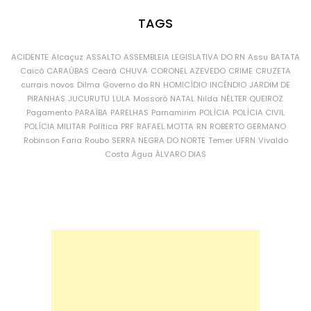
TAGS
ACIDENTE
Alcaçuz
ASSALTO
ASSEMBLEIA LEGISLATIVA DO RN
Assu
BATATA
Caicó
CARAÚBAS
Ceará
CHUVA
CORONEL AZEVEDO
CRIME
CRUZETA
currais novos
Dilma
Governo do RN
HOMICÍDIO
INCÊNDIO
JARDIM DE
PIRANHAS
JUCURUTU
LULA
Mossoró
NATAL
Nilda
NÉLTER QUEIROZ
Pagamento
PARAÍBA
PARELHAS
Parnamirim
POLÍCIA
POLÍCIA CIVIL
POLÍCIA MILITAR
Política
PRF
RAFAEL MOTTA
RN
ROBERTO GERMANO
Robinson Faria
Roubo
SERRA NEGRA DO NORTE
Temer
UFRN
Vivaldo
Costa
Água
ÁLVARO DIAS