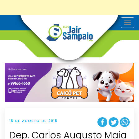
T
o
g
g
l
e
n
a
v
i
g
a
t
i
o
n
15 DE AGOSTO DE 2015
Dep. Carlos Augusto Maia