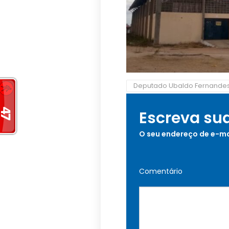
Deputado Ubaldo Fernande
Escreva su
O seu endereço de e-ma
Comentário