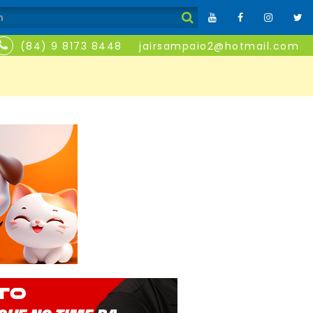
(84) 9 8173 8448
jairsampaio2@hotmail.com