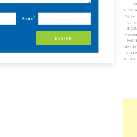
A
LEGISL
Ceará
*
Email
curra
INCÊ
Mosso
ENVIAR
PARA
CIVIL
PO
ROBE
NEGRA 