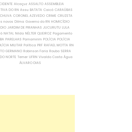
CIDENTE
Alcaçuz
ASSALTO
ASSEMBLEIA
ATIVA DO RN
Assu
BATATA
Caicó
CARAÚBAS
CHUVA
CORONEL AZEVEDO
CRIME
CRUZETA
is novos
Dilma
Governo do RN
HOMICÍDIO
NDIO
JARDIM DE PIRANHAS
JUCURUTU
LULA
ró
NATAL
Nilda
NÉLTER QUEIROZ
Pagamento
ÍBA
PARELHAS
Parnamirim
POLÍCIA
POLÍCIA
LÍCIA MILITAR
Política
PRF
RAFAEL MOTTA
RN
RTO GERMANO
Robinson Faria
Roubo
SERRA
DO NORTE
Temer
UFRN
Vivaldo Costa
Água
ÁLVARO DIAS