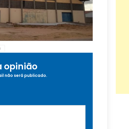
s
a opinião
il não será publicado.