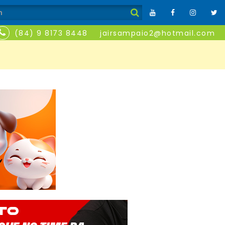
(84) 9 8173 8448
jairsampaio2@hotmail.com