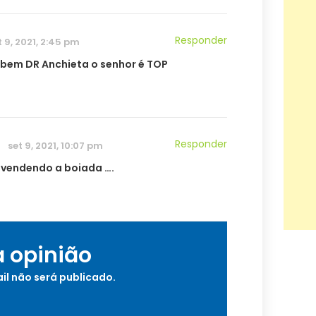
Responder
t 9, 2021, 2:45 pm
 bem DR Anchieta o senhor é TOP
Responder
set 9, 2021, 10:07 pm
 vendendo a boiada ….
a opinião
il não será publicado.