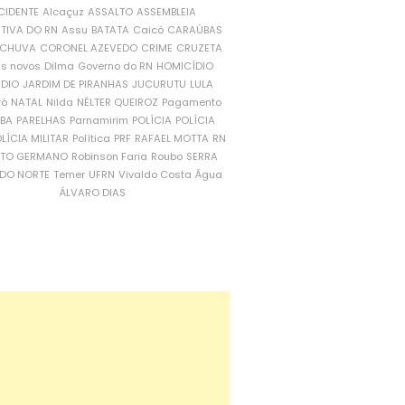
CIDENTE
Alcaçuz
ASSALTO
ASSEMBLEIA
ATIVA DO RN
Assu
BATATA
Caicó
CARAÚBAS
CHUVA
CORONEL AZEVEDO
CRIME
CRUZETA
is novos
Dilma
Governo do RN
HOMICÍDIO
NDIO
JARDIM DE PIRANHAS
JUCURUTU
LULA
ró
NATAL
Nilda
NÉLTER QUEIROZ
Pagamento
ÍBA
PARELHAS
Parnamirim
POLÍCIA
POLÍCIA
LÍCIA MILITAR
Política
PRF
RAFAEL MOTTA
RN
RTO GERMANO
Robinson Faria
Roubo
SERRA
DO NORTE
Temer
UFRN
Vivaldo Costa
Água
ÁLVARO DIAS