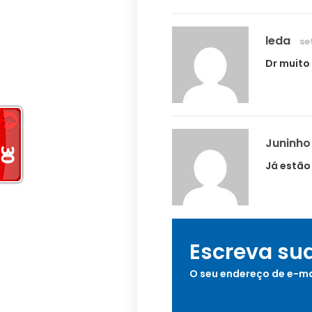
leda
se
Dr muito
Juninho
Já estão
Escreva su
O seu endereço de e-ma