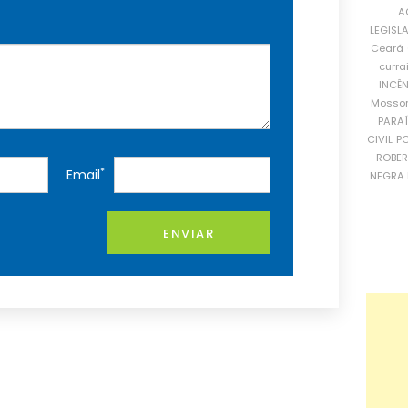
A
LEGISL
Ceará
curra
INCÊ
Mosso
PARA
CIVIL
PO
ROBE
*
Email
NEGRA 
ENVIAR