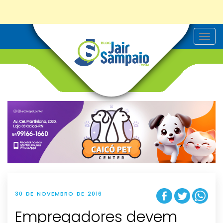
T
o
g
g
l
e
n
a
v
i
g
a
t
i
o
n
30 DE NOVEMBRO DE 2016
Empregadores devem