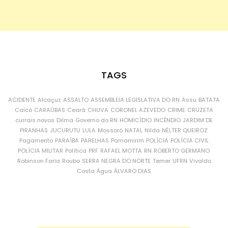
TAGS
ACIDENTE
Alcaçuz
ASSALTO
ASSEMBLEIA LEGISLATIVA DO RN
Assu
BATATA
Caicó
CARAÚBAS
Ceará
CHUVA
CORONEL AZEVEDO
CRIME
CRUZETA
currais novos
Dilma
Governo do RN
HOMICÍDIO
INCÊNDIO
JARDIM DE
PIRANHAS
JUCURUTU
LULA
Mossoró
NATAL
Nilda
NÉLTER QUEIROZ
Pagamento
PARAÍBA
PARELHAS
Parnamirim
POLÍCIA
POLÍCIA CIVIL
POLÍCIA MILITAR
Política
PRF
RAFAEL MOTTA
RN
ROBERTO GERMANO
Robinson Faria
Roubo
SERRA NEGRA DO NORTE
Temer
UFRN
Vivaldo
Costa
Água
ÁLVARO DIAS