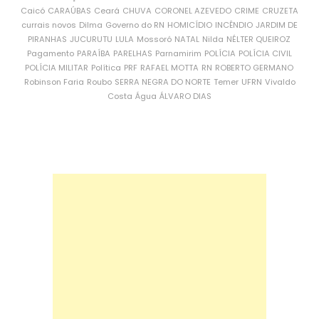
Caicó
CARAÚBAS
Ceará
CHUVA
CORONEL AZEVEDO
CRIME
CRUZETA
currais novos
Dilma
Governo do RN
HOMICÍDIO
INCÊNDIO
JARDIM DE
PIRANHAS
JUCURUTU
LULA
Mossoró
NATAL
Nilda
NÉLTER QUEIROZ
Pagamento
PARAÍBA
PARELHAS
Parnamirim
POLÍCIA
POLÍCIA CIVIL
POLÍCIA MILITAR
Política
PRF
RAFAEL MOTTA
RN
ROBERTO GERMANO
Robinson Faria
Roubo
SERRA NEGRA DO NORTE
Temer
UFRN
Vivaldo
Costa
Água
ÁLVARO DIAS