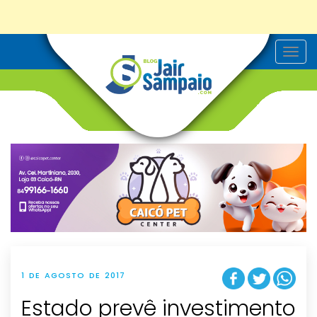
T
o
g
g
l
e
n
a
v
i
g
a
t
i
o
n
1 DE AGOSTO DE 2017
Estado prevê investimento