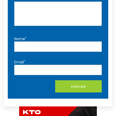
*
Nome
*
Email
ENVIAR