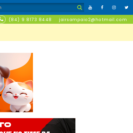
(84) 9 8173 8448
jairsampaio2@hotmail.com