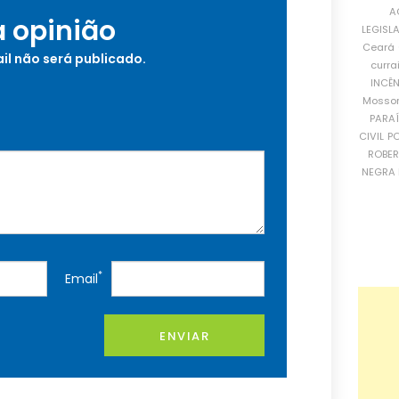
A
a opinião
LEGISL
Ceará
il não será publicado.
curra
INCÊ
Mosso
PARA
CIVIL
PO
ROBE
NEGRA 
*
Email
ENVIAR