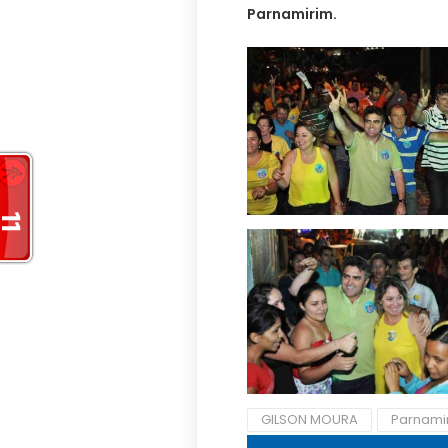
Parnamirim.
GILSON MOURA
Parnami