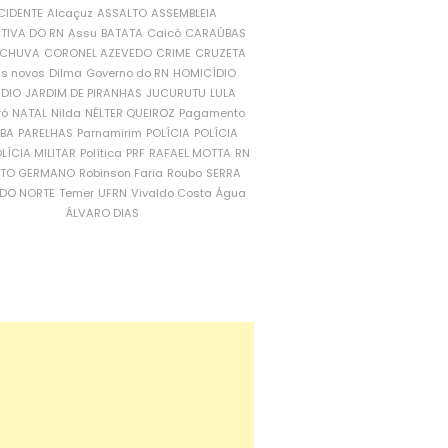
CIDENTE
Alcaçuz
ASSALTO
ASSEMBLEIA
ATIVA DO RN
Assu
BATATA
Caicó
CARAÚBAS
CHUVA
CORONEL AZEVEDO
CRIME
CRUZETA
is novos
Dilma
Governo do RN
HOMICÍDIO
NDIO
JARDIM DE PIRANHAS
JUCURUTU
LULA
ró
NATAL
Nilda
NÉLTER QUEIROZ
Pagamento
ÍBA
PARELHAS
Parnamirim
POLÍCIA
POLÍCIA
LÍCIA MILITAR
Política
PRF
RAFAEL MOTTA
RN
RTO GERMANO
Robinson Faria
Roubo
SERRA
DO NORTE
Temer
UFRN
Vivaldo Costa
Água
ÁLVARO DIAS