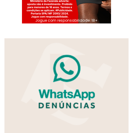
Jogue com responsabilidade. 18+