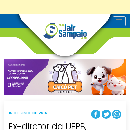
T
o
g
g
l
e
n
a
v
i
g
a
t
i
o
n
16 DE MAIO DE 2016
Ex-diretor da UEPB,