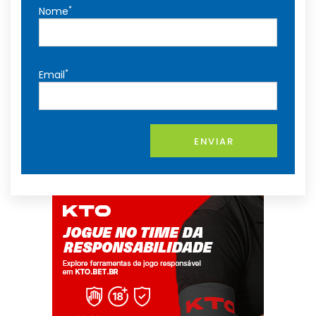
*
Nome
*
Email
ENVIAR