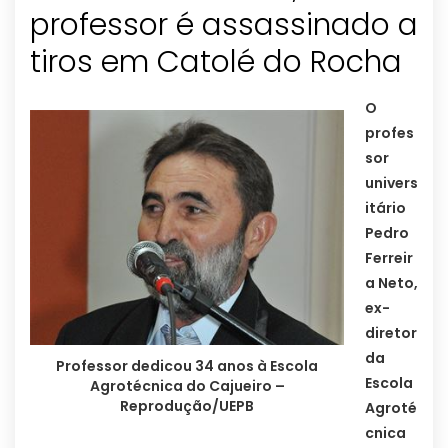
professor é assassinado a
tiros em Catolé do Rocha
O
profes
sor
univers
itário
Pedro
Ferreir
a Neto,
ex-
diretor
da
Professor dedicou 34 anos à Escola
Escola
Agrotécnica do Cajueiro –
Reprodução/UEPB
Agroté
cnica