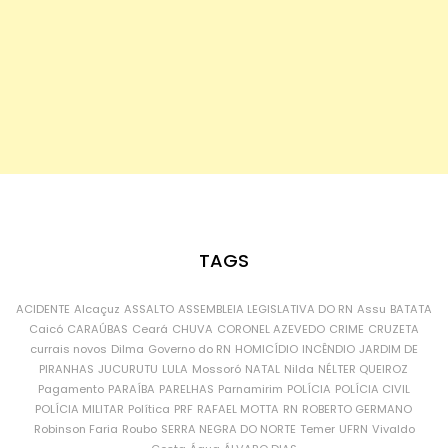
TAGS
ACIDENTE
Alcaçuz
ASSALTO
ASSEMBLEIA LEGISLATIVA DO RN
Assu
BATATA
Caicó
CARAÚBAS
Ceará
CHUVA
CORONEL AZEVEDO
CRIME
CRUZETA
currais novos
Dilma
Governo do RN
HOMICÍDIO
INCÊNDIO
JARDIM DE
PIRANHAS
JUCURUTU
LULA
Mossoró
NATAL
Nilda
NÉLTER QUEIROZ
Pagamento
PARAÍBA
PARELHAS
Parnamirim
POLÍCIA
POLÍCIA CIVIL
POLÍCIA MILITAR
Política
PRF
RAFAEL MOTTA
RN
ROBERTO GERMANO
Robinson Faria
Roubo
SERRA NEGRA DO NORTE
Temer
UFRN
Vivaldo