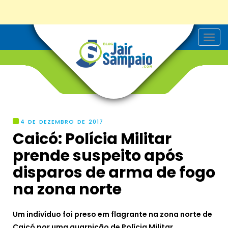
T
o
g
g
l
e
n
a
v
i
g
4 DE DEZEMBRO DE 2017
a
Caicó: Polícia Militar
t
i
prende suspeito após
o
n
disparos de arma de fogo
na zona norte
Um indivíduo foi preso em flagrante na zona norte de
Caicó por uma guarnição de Polícia Militar