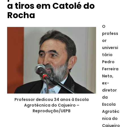
a tiros em Catolé do
Rocha
O
profess
or
universi
tário
Pedro
Ferreira
Neto,
ex-
diretor
da
Professor dedicou 34 anos à Escola
Escola
Agrotécnica do Cajueiro –
Reprodução/UEPB
Agrotéc
nica do
Cajueiro