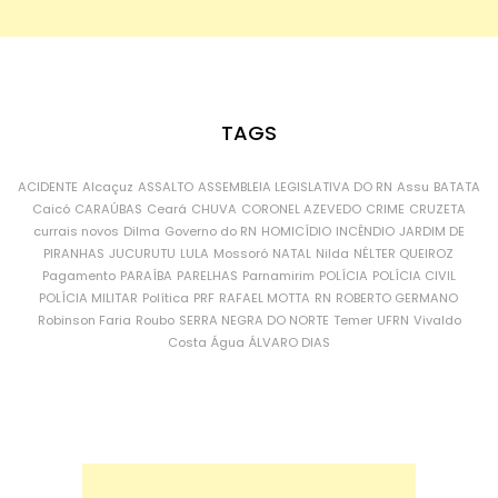
TAGS
ACIDENTE
Alcaçuz
ASSALTO
ASSEMBLEIA LEGISLATIVA DO RN
Assu
BATATA
Caicó
CARAÚBAS
Ceará
CHUVA
CORONEL AZEVEDO
CRIME
CRUZETA
currais novos
Dilma
Governo do RN
HOMICÍDIO
INCÊNDIO
JARDIM DE
PIRANHAS
JUCURUTU
LULA
Mossoró
NATAL
Nilda
NÉLTER QUEIROZ
Pagamento
PARAÍBA
PARELHAS
Parnamirim
POLÍCIA
POLÍCIA CIVIL
POLÍCIA MILITAR
Política
PRF
RAFAEL MOTTA
RN
ROBERTO GERMANO
Robinson Faria
Roubo
SERRA NEGRA DO NORTE
Temer
UFRN
Vivaldo
Costa
Água
ÁLVARO DIAS