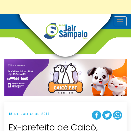
T
o
g
g
l
e
n
a
v
i
g
a
t
i
o
n
18 DE JULHO DE 2017
Ex-prefeito de Caicó,