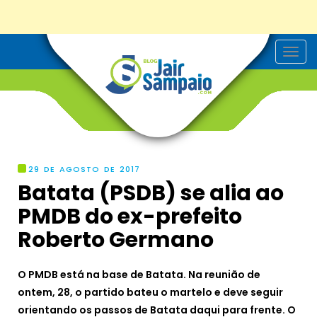
T
o
g
g
l
e
n
a
v
i
g
29 DE AGOSTO DE 2017
a
Batata (PSDB) se alia ao
t
i
PMDB do ex-prefeito
o
n
Roberto Germano
O PMDB está na base de Batata. Na reunião de
ontem, 28, o partido bateu o martelo e deve seguir
orientando os passos de Batata daqui para frente. O