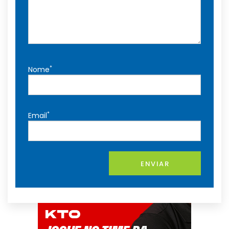
*
Nome
*
Email
ENVIAR