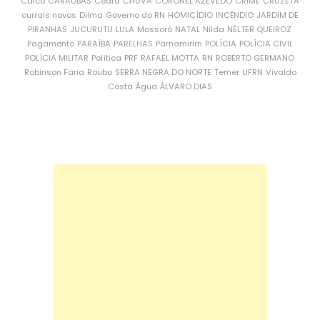
Caicó
CARAÚBAS
Ceará
CHUVA
CORONEL AZEVEDO
CRIME
CRUZETA
currais novos
Dilma
Governo do RN
HOMICÍDIO
INCÊNDIO
JARDIM DE
PIRANHAS
JUCURUTU
LULA
Mossoró
NATAL
Nilda
NÉLTER QUEIROZ
Pagamento
PARAÍBA
PARELHAS
Parnamirim
POLÍCIA
POLÍCIA CIVIL
POLÍCIA MILITAR
Política
PRF
RAFAEL MOTTA
RN
ROBERTO GERMANO
Robinson Faria
Roubo
SERRA NEGRA DO NORTE
Temer
UFRN
Vivaldo
Costa
Água
ÁLVARO DIAS