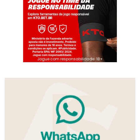
Jogue com responsabilidade. 18+