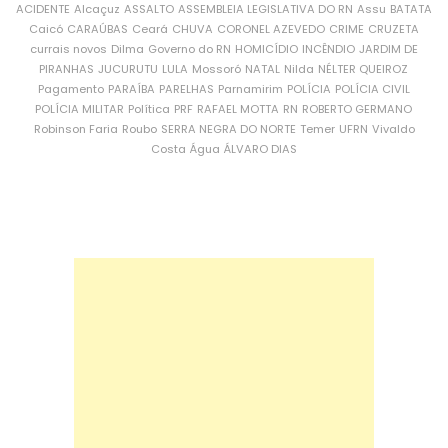
ACIDENTE
Alcaçuz
ASSALTO
ASSEMBLEIA LEGISLATIVA DO RN
Assu
BATATA
Caicó
CARAÚBAS
Ceará
CHUVA
CORONEL AZEVEDO
CRIME
CRUZETA
currais novos
Dilma
Governo do RN
HOMICÍDIO
INCÊNDIO
JARDIM DE
PIRANHAS
JUCURUTU
LULA
Mossoró
NATAL
Nilda
NÉLTER QUEIROZ
Pagamento
PARAÍBA
PARELHAS
Parnamirim
POLÍCIA
POLÍCIA CIVIL
POLÍCIA MILITAR
Política
PRF
RAFAEL MOTTA
RN
ROBERTO GERMANO
Robinson Faria
Roubo
SERRA NEGRA DO NORTE
Temer
UFRN
Vivaldo
Costa
Água
ÁLVARO DIAS