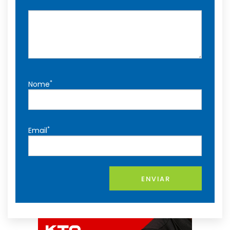
*
Nome
*
Email
ENVIAR