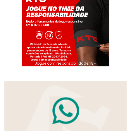
Jogue com responsabilidade. 18+