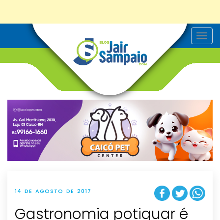
T
o
g
g
l
e
n
a
v
i
g
a
t
i
o
n
14 DE AGOSTO DE 2017
Gastronomia potiguar é