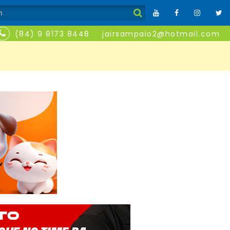
(84) 9 8173 8448
jairsampaio2@hotmail.com