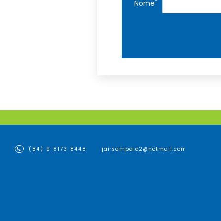
*
Nome
(84) 9 8173 8448
jairsampaio2@hotmail.com