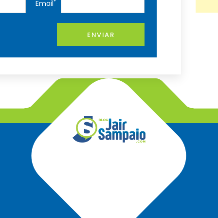
*
Email
ENVIAR