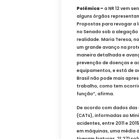
Polêmica –
a NR 12 vem se
alguns órgãos representan
Propostas para revogar a 
no Senado sob a alegação 
realidade. Maria Teresa, n
um grande avanço na prote
maneira detalhada e avanç
prevenção de doenças e a
equipamentos, e está de a
Brasil não pode mais apres
trabalho, como tem ocorrid
função”, afirma.
De acordo com dados das 
(CATs), informadas ao Min
acidentes, entre 2011 e 20
em máquinas, uma média de 
tiveram fraturas, 21.271 