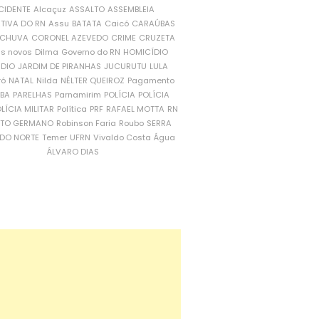
CIDENTE
Alcaçuz
ASSALTO
ASSEMBLEIA
ATIVA DO RN
Assu
BATATA
Caicó
CARAÚBAS
CHUVA
CORONEL AZEVEDO
CRIME
CRUZETA
is novos
Dilma
Governo do RN
HOMICÍDIO
NDIO
JARDIM DE PIRANHAS
JUCURUTU
LULA
ró
NATAL
Nilda
NÉLTER QUEIROZ
Pagamento
ÍBA
PARELHAS
Parnamirim
POLÍCIA
POLÍCIA
LÍCIA MILITAR
Política
PRF
RAFAEL MOTTA
RN
RTO GERMANO
Robinson Faria
Roubo
SERRA
DO NORTE
Temer
UFRN
Vivaldo Costa
Água
ÁLVARO DIAS