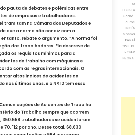
A
ndo pauta de debates e polêmicas entre
LEGISL
tes de empresas e trabalhadores.
Ceará
curra
lei tramitam na Câmara dos Deputados e
INCÊ
de que a norma não condiz com a
Mosso
o entanto, rebate o argumento. “A norma foi
PARA
ção dos trabalhadores. Ela descreve de
CIVIL
PO
ROBE
ada os requisitos mínimos para a
NEGRA 
cidentes de trabalho com máquinas e
cordo com as regras internacionais. O
entar altos índices de acidentes de
o nos últimos anos, e a NR 12 tem essa
Comunicações de Acidentes de Trabalho
istério do Trabalho sempre que ocorrem
15, 350.558 trabalhadores se acidentaram
70. 112 por ano. Desse total, 68.630
sofreram amputações e 994 morreram.