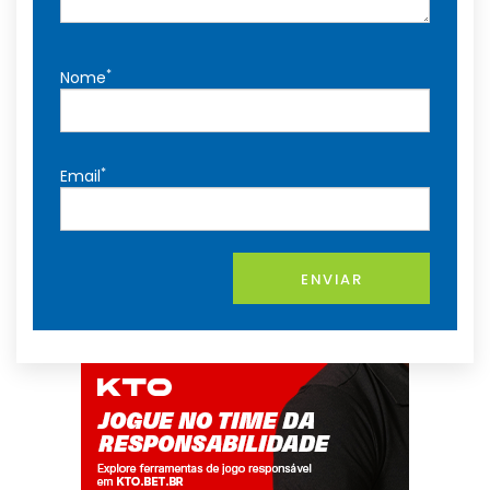
*
Nome
*
Email
ENVIAR