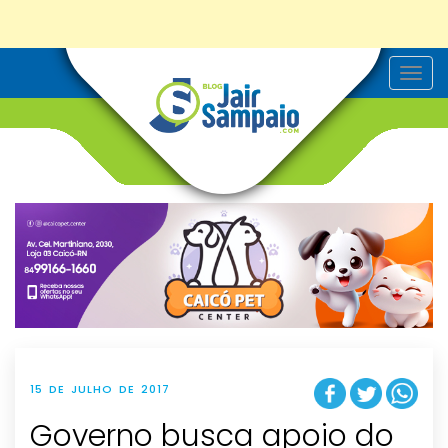
T
o
g
g
l
e
n
a
v
i
g
a
t
i
o
n
15 DE JULHO DE 2017
Governo busca apoio do