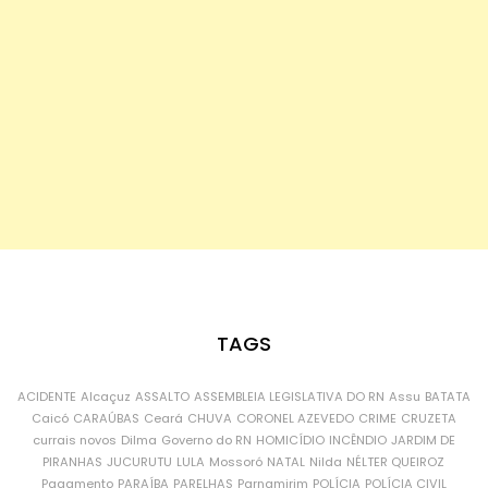
TAGS
ACIDENTE
Alcaçuz
ASSALTO
ASSEMBLEIA LEGISLATIVA DO RN
Assu
BATATA
Caicó
CARAÚBAS
Ceará
CHUVA
CORONEL AZEVEDO
CRIME
CRUZETA
currais novos
Dilma
Governo do RN
HOMICÍDIO
INCÊNDIO
JARDIM DE
PIRANHAS
JUCURUTU
LULA
Mossoró
NATAL
Nilda
NÉLTER QUEIROZ
Pagamento
PARAÍBA
PARELHAS
Parnamirim
POLÍCIA
POLÍCIA CIVIL