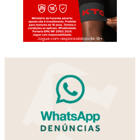
Jogue com responsabilidade. 18+