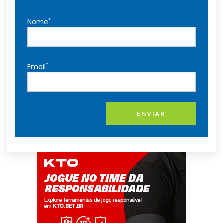
*
Nome
*
Email
ENVIAR