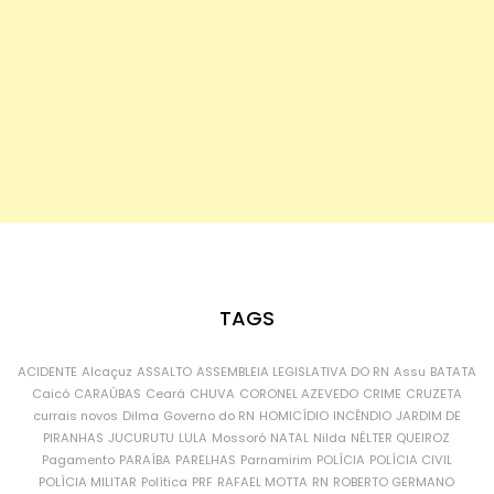
TAGS
ACIDENTE
Alcaçuz
ASSALTO
ASSEMBLEIA LEGISLATIVA DO RN
Assu
BATATA
Caicó
CARAÚBAS
Ceará
CHUVA
CORONEL AZEVEDO
CRIME
CRUZETA
currais novos
Dilma
Governo do RN
HOMICÍDIO
INCÊNDIO
JARDIM DE
PIRANHAS
JUCURUTU
LULA
Mossoró
NATAL
Nilda
NÉLTER QUEIROZ
Pagamento
PARAÍBA
PARELHAS
Parnamirim
POLÍCIA
POLÍCIA CIVIL
POLÍCIA MILITAR
Política
PRF
RAFAEL MOTTA
RN
ROBERTO GERMANO