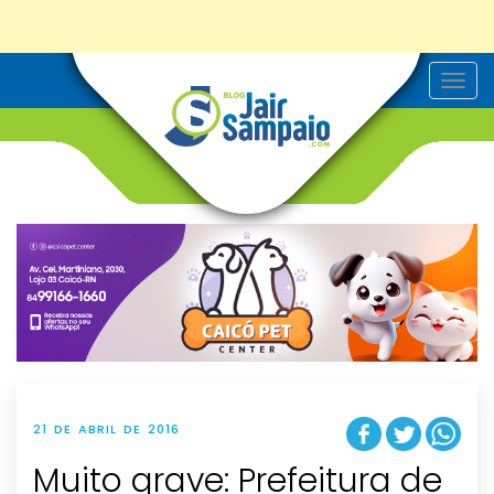
T
o
g
g
l
e
n
a
v
i
g
a
t
i
o
n
21 DE ABRIL DE 2016
Muito grave: Prefeitura de