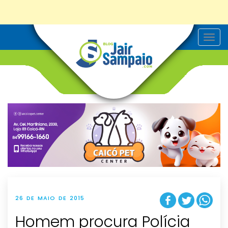
T
o
g
g
l
e
n
a
v
i
g
a
t
i
o
n
26 DE MAIO DE 2015
Homem procura Polícia