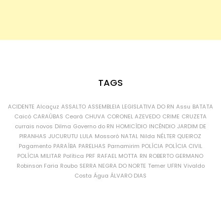
TAGS
ACIDENTE
Alcaçuz
ASSALTO
ASSEMBLEIA LEGISLATIVA DO RN
Assu
BATATA
Caicó
CARAÚBAS
Ceará
CHUVA
CORONEL AZEVEDO
CRIME
CRUZETA
currais novos
Dilma
Governo do RN
HOMICÍDIO
INCÊNDIO
JARDIM DE
PIRANHAS
JUCURUTU
LULA
Mossoró
NATAL
Nilda
NÉLTER QUEIROZ
Pagamento
PARAÍBA
PARELHAS
Parnamirim
POLÍCIA
POLÍCIA CIVIL
POLÍCIA MILITAR
Política
PRF
RAFAEL MOTTA
RN
ROBERTO GERMANO
Robinson Faria
Roubo
SERRA NEGRA DO NORTE
Temer
UFRN
Vivaldo
Costa
Água
ÁLVARO DIAS