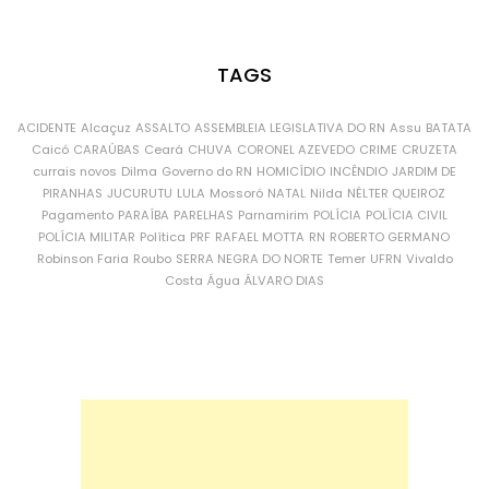
TAGS
ACIDENTE
Alcaçuz
ASSALTO
ASSEMBLEIA LEGISLATIVA DO RN
Assu
BATATA
Caicó
CARAÚBAS
Ceará
CHUVA
CORONEL AZEVEDO
CRIME
CRUZETA
currais novos
Dilma
Governo do RN
HOMICÍDIO
INCÊNDIO
JARDIM DE
PIRANHAS
JUCURUTU
LULA
Mossoró
NATAL
Nilda
NÉLTER QUEIROZ
Pagamento
PARAÍBA
PARELHAS
Parnamirim
POLÍCIA
POLÍCIA CIVIL
POLÍCIA MILITAR
Política
PRF
RAFAEL MOTTA
RN
ROBERTO GERMANO
Robinson Faria
Roubo
SERRA NEGRA DO NORTE
Temer
UFRN
Vivaldo
Costa
Água
ÁLVARO DIAS