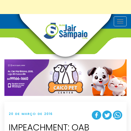
T
o
g
g
l
e
n
a
v
i
g
a
t
i
o
n
20 DE MARÇO DE 2016
IMPEACHMENT: OAB