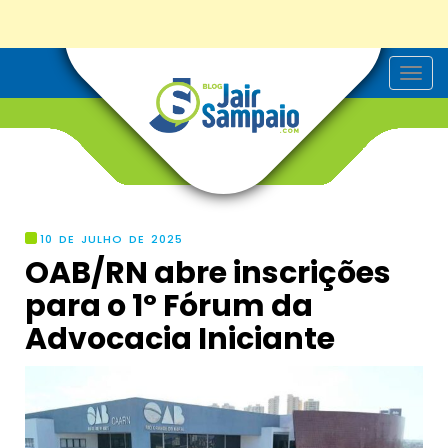
T
o
g
g
l
e
n
a
v
i
g
10 DE JULHO DE 2025
a
OAB/RN abre inscrições
t
i
para o 1º Fórum da
o
n
Advocacia Iniciante