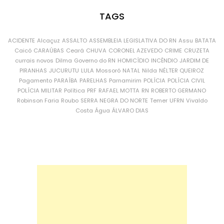
TAGS
ACIDENTE
Alcaçuz
ASSALTO
ASSEMBLEIA LEGISLATIVA DO RN
Assu
BATATA
Caicó
CARAÚBAS
Ceará
CHUVA
CORONEL AZEVEDO
CRIME
CRUZETA
currais novos
Dilma
Governo do RN
HOMICÍDIO
INCÊNDIO
JARDIM DE
PIRANHAS
JUCURUTU
LULA
Mossoró
NATAL
Nilda
NÉLTER QUEIROZ
Pagamento
PARAÍBA
PARELHAS
Parnamirim
POLÍCIA
POLÍCIA CIVIL
POLÍCIA MILITAR
Política
PRF
RAFAEL MOTTA
RN
ROBERTO GERMANO
Robinson Faria
Roubo
SERRA NEGRA DO NORTE
Temer
UFRN
Vivaldo
Costa
Água
ÁLVARO DIAS