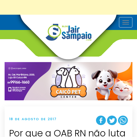
T
o
g
g
l
e
n
a
v
i
g
a
t
i
o
n
18 DE AGOSTO DE 2017
Por que a OAB RN não luta