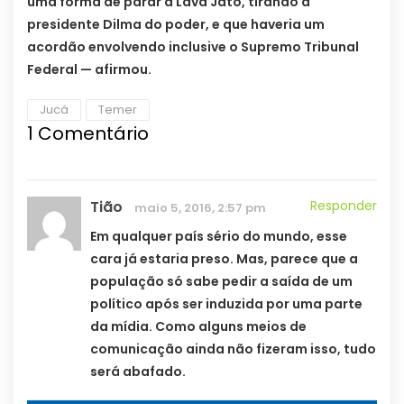
uma forma de parar a Lava Jato, tirando a
presidente Dilma do poder, e que haveria um
acordão envolvendo inclusive o Supremo Tribunal
Federal — afirmou.
Jucá
Temer
1
Comentário
Tião
Responder
maio 5, 2016, 2:57 pm
Em qualquer país sério do mundo, esse
cara já estaria preso. Mas, parece que a
população só sabe pedir a saída de um
político após ser induzida por uma parte
da mídia. Como alguns meios de
comunicação ainda não fizeram isso, tudo
será abafado.