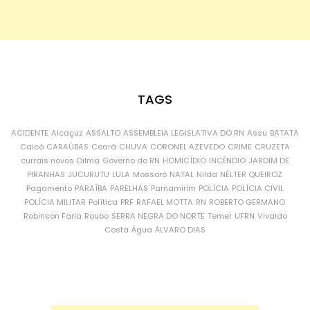
TAGS
ACIDENTE
Alcaçuz
ASSALTO
ASSEMBLEIA LEGISLATIVA DO RN
Assu
BATATA
Caicó
CARAÚBAS
Ceará
CHUVA
CORONEL AZEVEDO
CRIME
CRUZETA
currais novos
Dilma
Governo do RN
HOMICÍDIO
INCÊNDIO
JARDIM DE
PIRANHAS
JUCURUTU
LULA
Mossoró
NATAL
Nilda
NÉLTER QUEIROZ
Pagamento
PARAÍBA
PARELHAS
Parnamirim
POLÍCIA
POLÍCIA CIVIL
POLÍCIA MILITAR
Política
PRF
RAFAEL MOTTA
RN
ROBERTO GERMANO
Robinson Faria
Roubo
SERRA NEGRA DO NORTE
Temer
UFRN
Vivaldo
Costa
Água
ÁLVARO DIAS