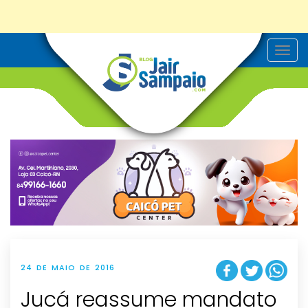
T
o
g
g
l
e
n
a
v
i
g
a
t
i
o
n
24 DE MAIO DE 2016
Jucá reassume mandato