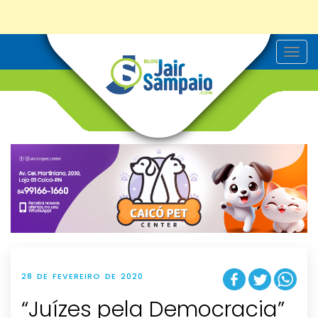
T
o
g
g
l
e
n
a
v
i
g
a
t
i
o
n
28 DE FEVEREIRO DE 2020
“Juízes pela Democracia”