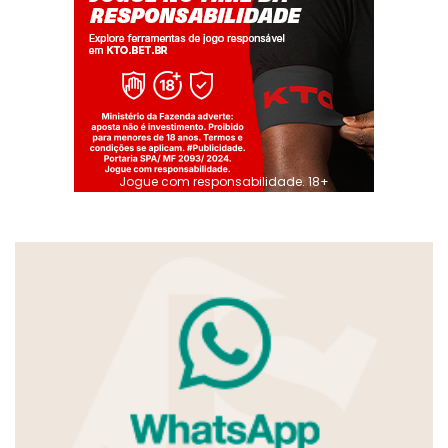
Jogue com responsabilidade. 18+