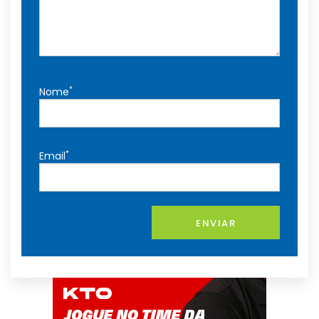
*
Nome
*
Email
ENVIAR