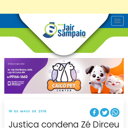
T
o
g
g
l
e
n
a
v
i
g
a
t
i
o
n
18 DE MAIO DE 2016
Justiça condena Zé Dirceu