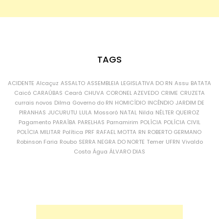
TAGS
ACIDENTE
Alcaçuz
ASSALTO
ASSEMBLEIA LEGISLATIVA DO RN
Assu
BATATA
Caicó
CARAÚBAS
Ceará
CHUVA
CORONEL AZEVEDO
CRIME
CRUZETA
currais novos
Dilma
Governo do RN
HOMICÍDIO
INCÊNDIO
JARDIM DE
PIRANHAS
JUCURUTU
LULA
Mossoró
NATAL
Nilda
NÉLTER QUEIROZ
Pagamento
PARAÍBA
PARELHAS
Parnamirim
POLÍCIA
POLÍCIA CIVIL
POLÍCIA MILITAR
Política
PRF
RAFAEL MOTTA
RN
ROBERTO GERMANO
Robinson Faria
Roubo
SERRA NEGRA DO NORTE
Temer
UFRN
Vivaldo
Costa
Água
ÁLVARO DIAS