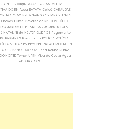
CIDENTE
Alcaçuz
ASSALTO
ASSEMBLEIA
ATIVA DO RN
Assu
BATATA
Caicó
CARAÚBAS
CHUVA
CORONEL AZEVEDO
CRIME
CRUZETA
is novos
Dilma
Governo do RN
HOMICÍDIO
NDIO
JARDIM DE PIRANHAS
JUCURUTU
LULA
ró
NATAL
Nilda
NÉLTER QUEIROZ
Pagamento
ÍBA
PARELHAS
Parnamirim
POLÍCIA
POLÍCIA
LÍCIA MILITAR
Política
PRF
RAFAEL MOTTA
RN
RTO GERMANO
Robinson Faria
Roubo
SERRA
DO NORTE
Temer
UFRN
Vivaldo Costa
Água
ÁLVARO DIAS