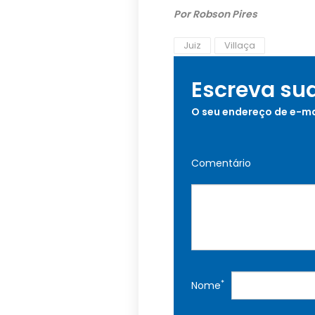
Por Robson Pires
Juiz
Villaça
Escreva su
O seu endereço de e-ma
Comentário
*
Nome