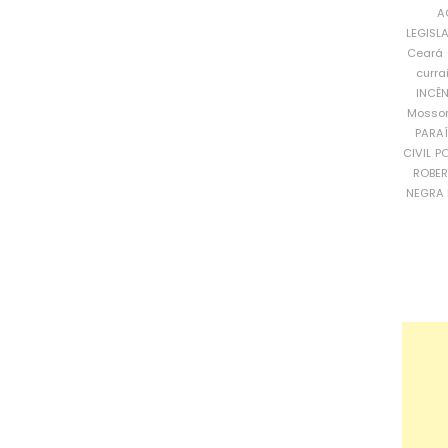
A
LEGISL
Ceará
curra
INCÊ
Mosso
PARA
CIVIL
PO
ROBE
NEGRA 