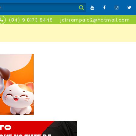
(84) 9 8173 8448
jairsampaio2@hotmail.com