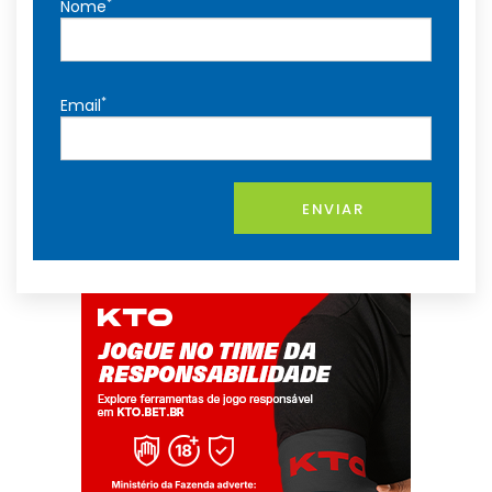
*
Nome
*
Email
ENVIAR