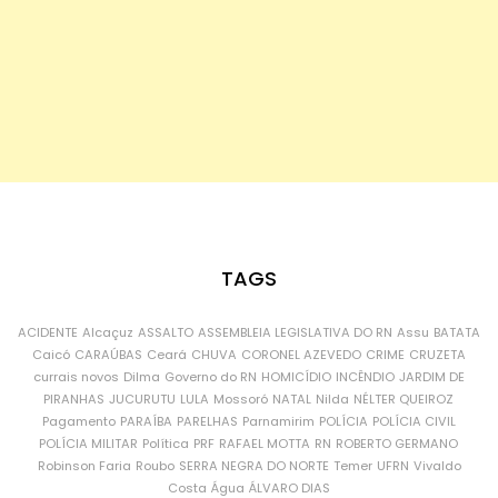
TAGS
ACIDENTE
Alcaçuz
ASSALTO
ASSEMBLEIA LEGISLATIVA DO RN
Assu
BATATA
Caicó
CARAÚBAS
Ceará
CHUVA
CORONEL AZEVEDO
CRIME
CRUZETA
currais novos
Dilma
Governo do RN
HOMICÍDIO
INCÊNDIO
JARDIM DE
PIRANHAS
JUCURUTU
LULA
Mossoró
NATAL
Nilda
NÉLTER QUEIROZ
Pagamento
PARAÍBA
PARELHAS
Parnamirim
POLÍCIA
POLÍCIA CIVIL
POLÍCIA MILITAR
Política
PRF
RAFAEL MOTTA
RN
ROBERTO GERMANO
Robinson Faria
Roubo
SERRA NEGRA DO NORTE
Temer
UFRN
Vivaldo
Costa
Água
ÁLVARO DIAS