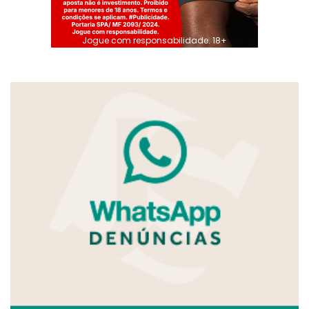
Jogue com responsabilidade. 18+