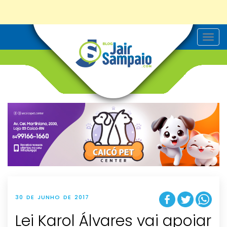
T
o
g
g
l
e
n
a
v
i
g
a
t
i
o
n
30 DE JUNHO DE 2017
Lei Karol Álvares vai apoiar