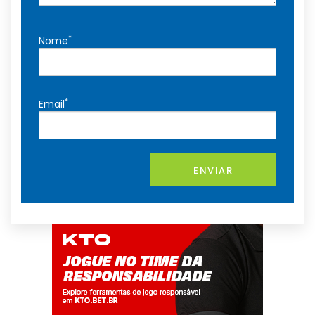
*
Nome
*
Email
ENVIAR