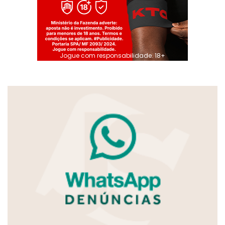
Jogue com responsabilidade. 18+