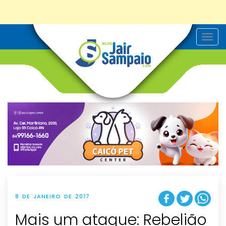
T
o
g
g
l
e
n
a
v
i
g
a
t
i
o
n
8 DE JANEIRO DE 2017
Mais um ataque: Rebelião