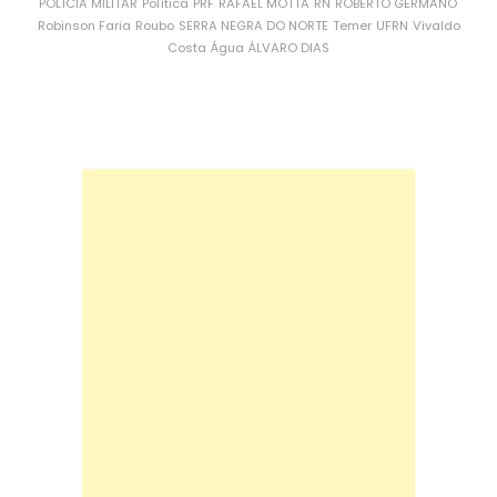
POLÍCIA MILITAR
Política
PRF
RAFAEL MOTTA
RN
ROBERTO GERMANO
Robinson Faria
Roubo
SERRA NEGRA DO NORTE
Temer
UFRN
Vivaldo
Costa
Água
ÁLVARO DIAS