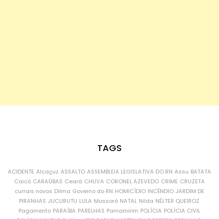
TAGS
ACIDENTE
Alcaçuz
ASSALTO
ASSEMBLEIA LEGISLATIVA DO RN
Assu
BATATA
Caicó
CARAÚBAS
Ceará
CHUVA
CORONEL AZEVEDO
CRIME
CRUZETA
currais novos
Dilma
Governo do RN
HOMICÍDIO
INCÊNDIO
JARDIM DE
PIRANHAS
JUCURUTU
LULA
Mossoró
NATAL
Nilda
NÉLTER QUEIROZ
Pagamento
PARAÍBA
PARELHAS
Parnamirim
POLÍCIA
POLÍCIA CIVIL