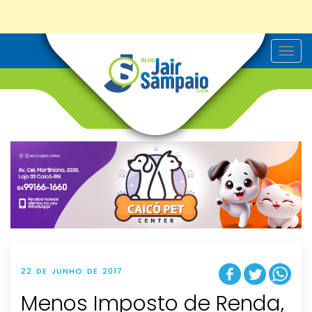
T
o
g
g
l
e
n
a
v
i
g
a
t
i
o
n
22 DE JUNHO DE 2017
Menos Imposto de Renda,