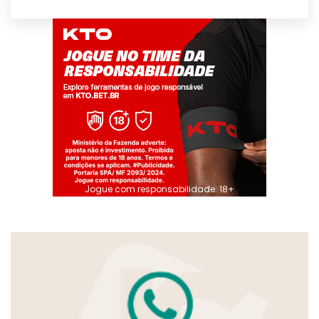
Jogue com responsabilidade. 18+