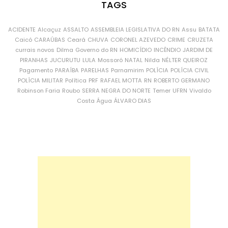
TAGS
ACIDENTE
Alcaçuz
ASSALTO
ASSEMBLEIA LEGISLATIVA DO RN
Assu
BATATA
Caicó
CARAÚBAS
Ceará
CHUVA
CORONEL AZEVEDO
CRIME
CRUZETA
currais novos
Dilma
Governo do RN
HOMICÍDIO
INCÊNDIO
JARDIM DE
PIRANHAS
JUCURUTU
LULA
Mossoró
NATAL
Nilda
NÉLTER QUEIROZ
Pagamento
PARAÍBA
PARELHAS
Parnamirim
POLÍCIA
POLÍCIA CIVIL
POLÍCIA MILITAR
Política
PRF
RAFAEL MOTTA
RN
ROBERTO GERMANO
Robinson Faria
Roubo
SERRA NEGRA DO NORTE
Temer
UFRN
Vivaldo
Costa
Água
ÁLVARO DIAS