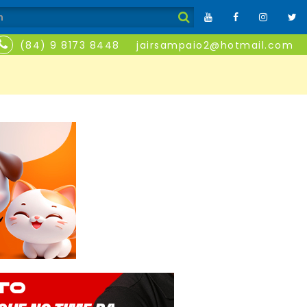
(84) 9 8173 8448
jairsampaio2@hotmail.com