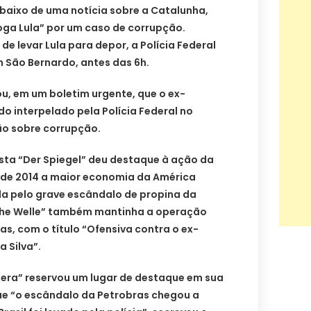
 abaixo de uma notícia sobre a Catalunha,
roga Lula” por um caso de corrupção.
 de levar Lula para depor, a Polícia Federal
 São Bernardo, antes das 6h.
ou, em um boletim urgente, que o ex-
do interpelado pela Polícia Federal no
ão sobre corrupção.
ista “Der Spiegel” deu destaque à ação da
esde 2014 a maior economia da América
da pelo grave escândalo de propina da
sche Welle” também mantinha a operação
ias, com o título “Ofensiva contra o ex-
a Silva”.
a Sera” reservou um lugar de destaque em sua
e “o escândalo da Petrobras chegou a