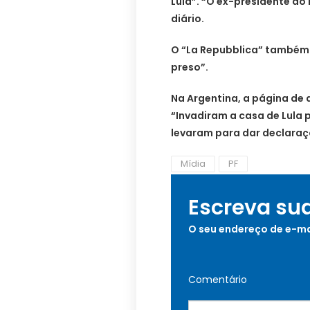
Lula”. “O ex-presidente do B
diário.
O “La Repubblica” também r
preso”.
Na Argentina, a página de a
“Invadiram a casa de Lula 
levaram para dar declaraç
Mídia
PF
Escreva su
O seu endereço de e-ma
Comentário