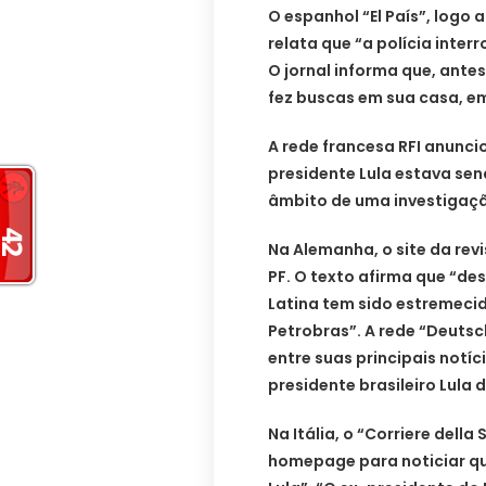
O espanhol “El País”, logo
relata que “a polícia inter
O jornal informa que, antes
fez buscas em sua casa, em
A rede francesa RFI anunci
presidente Lula estava sen
âmbito de uma investigaç
Na Alemanha, o site da rev
PF. O texto afirma que “d
Latina tem sido estremeci
Petrobras”. A rede “Deut
entre suas principais notíc
presidente brasileiro Lula d
Na Itália, o “Corriere dell
homepage para noticiar qu