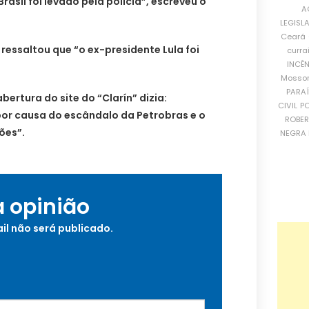
rasil foi levado pela polícia”, escreveu o
A
LEGISL
Ceará
essaltou que “o ex-presidente Lula foi
curra
INCÊ
Mosso
PARA
bertura do site do “Clarín” dizia:
CIVIL
PO
por causa do escândalo da Petrobras e o
ROBE
ões”.
NEGRA 
a opinião
il não será publicado.