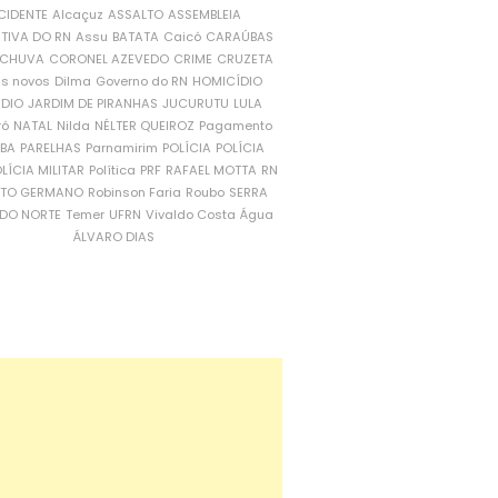
CIDENTE
Alcaçuz
ASSALTO
ASSEMBLEIA
ATIVA DO RN
Assu
BATATA
Caicó
CARAÚBAS
CHUVA
CORONEL AZEVEDO
CRIME
CRUZETA
is novos
Dilma
Governo do RN
HOMICÍDIO
NDIO
JARDIM DE PIRANHAS
JUCURUTU
LULA
ró
NATAL
Nilda
NÉLTER QUEIROZ
Pagamento
ÍBA
PARELHAS
Parnamirim
POLÍCIA
POLÍCIA
LÍCIA MILITAR
Política
PRF
RAFAEL MOTTA
RN
RTO GERMANO
Robinson Faria
Roubo
SERRA
DO NORTE
Temer
UFRN
Vivaldo Costa
Água
ÁLVARO DIAS