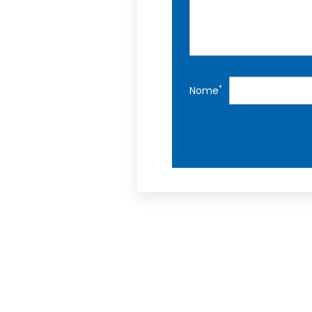
*
Nome