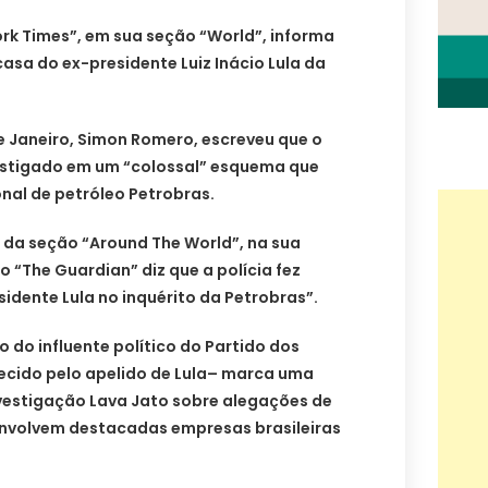
York Times”, em sua seção “World”, informa
casa do ex-presidente Luiz Inácio Lula da
e Janeiro, Simon Romero, escreveu que o
estigado em um “colossal” esquema que
nal de petróleo Petrobras.
a seção “Around The World”, na sua
co “The Guardian” diz que a polícia fez
idente Lula no inquérito da Petrobras”.
o do influente político do Partido dos
cido pelo apelido de Lula– marca uma
vestigação Lava Jato sobre alegações de
nvolvem destacadas empresas brasileiras