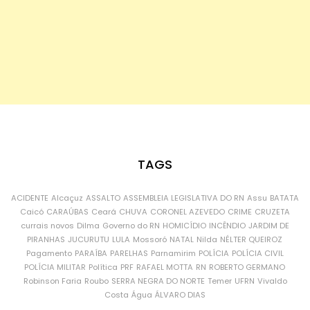
TAGS
ACIDENTE
Alcaçuz
ASSALTO
ASSEMBLEIA LEGISLATIVA DO RN
Assu
BATATA
Caicó
CARAÚBAS
Ceará
CHUVA
CORONEL AZEVEDO
CRIME
CRUZETA
currais novos
Dilma
Governo do RN
HOMICÍDIO
INCÊNDIO
JARDIM DE
PIRANHAS
JUCURUTU
LULA
Mossoró
NATAL
Nilda
NÉLTER QUEIROZ
Pagamento
PARAÍBA
PARELHAS
Parnamirim
POLÍCIA
POLÍCIA CIVIL
POLÍCIA MILITAR
Política
PRF
RAFAEL MOTTA
RN
ROBERTO GERMANO
Robinson Faria
Roubo
SERRA NEGRA DO NORTE
Temer
UFRN
Vivaldo
Costa
Água
ÁLVARO DIAS