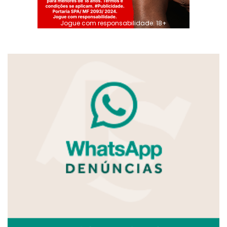
Jogue com responsabilidade. 18+