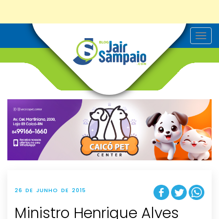
T
o
g
g
l
e
n
a
v
i
g
a
t
i
o
n
26 DE JUNHO DE 2015
Ministro Henrique Alves