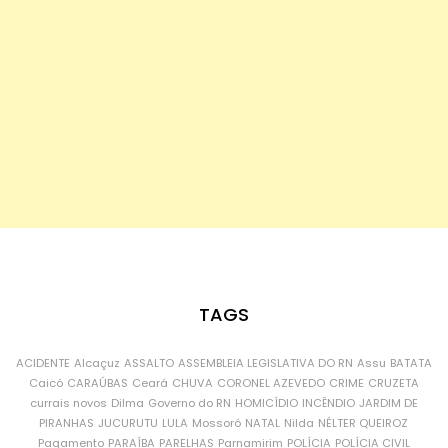
TAGS
ACIDENTE
Alcaçuz
ASSALTO
ASSEMBLEIA LEGISLATIVA DO RN
Assu
BATATA
Caicó
CARAÚBAS
Ceará
CHUVA
CORONEL AZEVEDO
CRIME
CRUZETA
currais novos
Dilma
Governo do RN
HOMICÍDIO
INCÊNDIO
JARDIM DE
PIRANHAS
JUCURUTU
LULA
Mossoró
NATAL
Nilda
NÉLTER QUEIROZ
Pagamento
PARAÍBA
PARELHAS
Parnamirim
POLÍCIA
POLÍCIA CIVIL