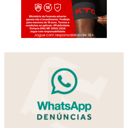
Jogue com responsabilidade. 18+