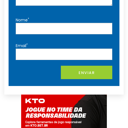
*
Nome
*
Email
ENVIAR