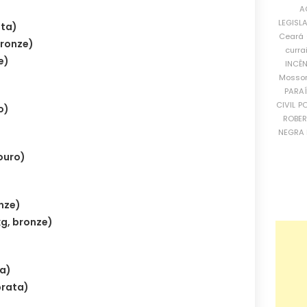
A
LEGISL
ata)
Ceará
bronze)
curra
e)
INCÊ
Mosso
PARA
CIVIL
PO
o)
ROBE
NEGRA 
ouro)
onze)
g, bronze)
ta)
prata)