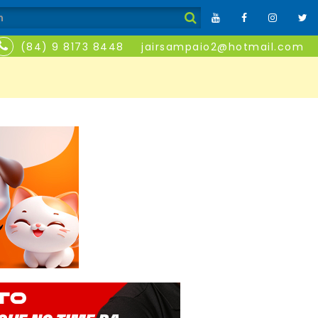
(84) 9 8173 8448
jairsampaio2@hotmail.com