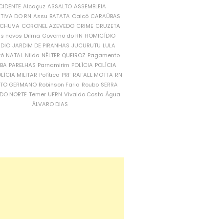
CIDENTE
Alcaçuz
ASSALTO
ASSEMBLEIA
ATIVA DO RN
Assu
BATATA
Caicó
CARAÚBAS
CHUVA
CORONEL AZEVEDO
CRIME
CRUZETA
is novos
Dilma
Governo do RN
HOMICÍDIO
NDIO
JARDIM DE PIRANHAS
JUCURUTU
LULA
ró
NATAL
Nilda
NÉLTER QUEIROZ
Pagamento
ÍBA
PARELHAS
Parnamirim
POLÍCIA
POLÍCIA
LÍCIA MILITAR
Política
PRF
RAFAEL MOTTA
RN
RTO GERMANO
Robinson Faria
Roubo
SERRA
DO NORTE
Temer
UFRN
Vivaldo Costa
Água
ÁLVARO DIAS