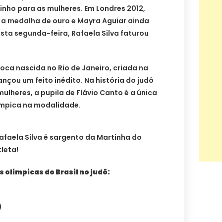
nho para as mulheres. Em Londres 2012,
a medalha de ouro e Mayra Aguiar ainda
esta segunda-feira, Rafaela Silva faturou
doca nascida no Rio de Janeiro, criada na
nçou um feito inédito. Na história do judô
mulheres, a pupila de Flávio Canto é a única
ímpica na modalidade.
Rafaela Silva é sargento da Martinha do
tleta!
 olímpicas do Brasil no judô:
)