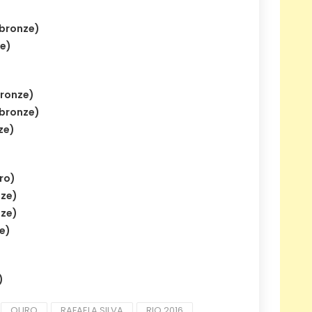
 bronze)
ze)
bronze)
 bronze)
ze)
ro)
nze)
nze)
ze)
)
OURO
RAFAELA SILVA
RIO 2016