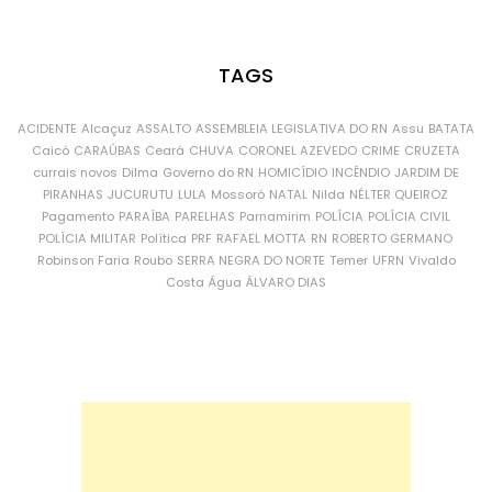
TAGS
ACIDENTE
Alcaçuz
ASSALTO
ASSEMBLEIA LEGISLATIVA DO RN
Assu
BATATA
Caicó
CARAÚBAS
Ceará
CHUVA
CORONEL AZEVEDO
CRIME
CRUZETA
currais novos
Dilma
Governo do RN
HOMICÍDIO
INCÊNDIO
JARDIM DE
PIRANHAS
JUCURUTU
LULA
Mossoró
NATAL
Nilda
NÉLTER QUEIROZ
Pagamento
PARAÍBA
PARELHAS
Parnamirim
POLÍCIA
POLÍCIA CIVIL
POLÍCIA MILITAR
Política
PRF
RAFAEL MOTTA
RN
ROBERTO GERMANO
Robinson Faria
Roubo
SERRA NEGRA DO NORTE
Temer
UFRN
Vivaldo
Costa
Água
ÁLVARO DIAS