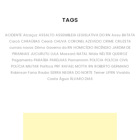
TAGS
ACIDENTE
Alcaçuz
ASSALTO
ASSEMBLEIA LEGISLATIVA DO RN
Assu
BATATA
Caicó
CARAÚBAS
Ceará
CHUVA
CORONEL AZEVEDO
CRIME
CRUZETA
currais novos
Dilma
Governo do RN
HOMICÍDIO
INCÊNDIO
JARDIM DE
PIRANHAS
JUCURUTU
LULA
Mossoró
NATAL
Nilda
NÉLTER QUEIROZ
Pagamento
PARAÍBA
PARELHAS
Parnamirim
POLÍCIA
POLÍCIA CIVIL
POLÍCIA MILITAR
Política
PRF
RAFAEL MOTTA
RN
ROBERTO GERMANO
Robinson Faria
Roubo
SERRA NEGRA DO NORTE
Temer
UFRN
Vivaldo
Costa
Água
ÁLVARO DIAS