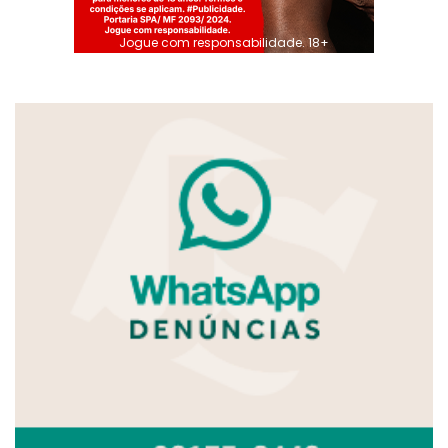
Jogue com responsabilidade. 18+