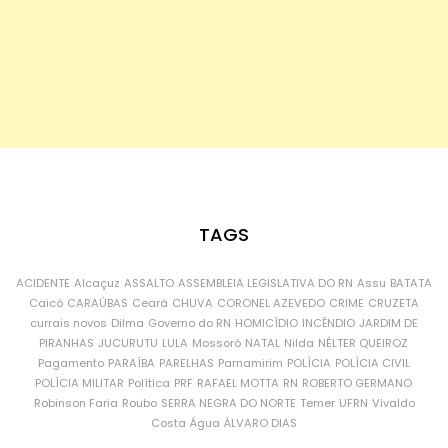
TAGS
ACIDENTE
Alcaçuz
ASSALTO
ASSEMBLEIA LEGISLATIVA DO RN
Assu
BATATA
Caicó
CARAÚBAS
Ceará
CHUVA
CORONEL AZEVEDO
CRIME
CRUZETA
currais novos
Dilma
Governo do RN
HOMICÍDIO
INCÊNDIO
JARDIM DE
PIRANHAS
JUCURUTU
LULA
Mossoró
NATAL
Nilda
NÉLTER QUEIROZ
Pagamento
PARAÍBA
PARELHAS
Parnamirim
POLÍCIA
POLÍCIA CIVIL
POLÍCIA MILITAR
Política
PRF
RAFAEL MOTTA
RN
ROBERTO GERMANO
Robinson Faria
Roubo
SERRA NEGRA DO NORTE
Temer
UFRN
Vivaldo
Costa
Água
ÁLVARO DIAS