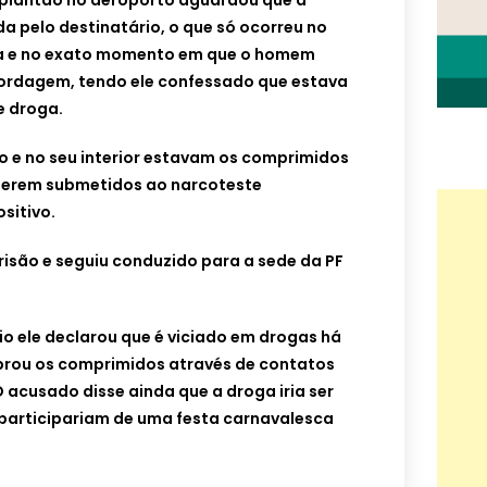
e plantão no aeroporto aguardou que a
 pelo destinatário, o que só ocorreu no
da e no exato momento em que o homem
bordagem, tendo ele confessado que estava
 droga.
o e no seu interior estavam os comprimidos
serem submetidos ao narcoteste
sitivo.
isão e seguiu conduzido para a sede da PF
io ele declarou que é viciado em drogas há
prou os comprimidos através de contatos
O acusado disse ainda que a droga iria ser
participariam de uma festa carnavalesca