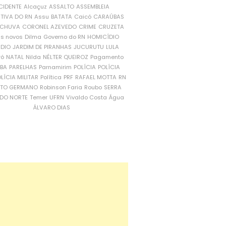
CIDENTE
Alcaçuz
ASSALTO
ASSEMBLEIA
ATIVA DO RN
Assu
BATATA
Caicó
CARAÚBAS
CHUVA
CORONEL AZEVEDO
CRIME
CRUZETA
is novos
Dilma
Governo do RN
HOMICÍDIO
NDIO
JARDIM DE PIRANHAS
JUCURUTU
LULA
ró
NATAL
Nilda
NÉLTER QUEIROZ
Pagamento
ÍBA
PARELHAS
Parnamirim
POLÍCIA
POLÍCIA
LÍCIA MILITAR
Política
PRF
RAFAEL MOTTA
RN
RTO GERMANO
Robinson Faria
Roubo
SERRA
DO NORTE
Temer
UFRN
Vivaldo Costa
Água
ÁLVARO DIAS