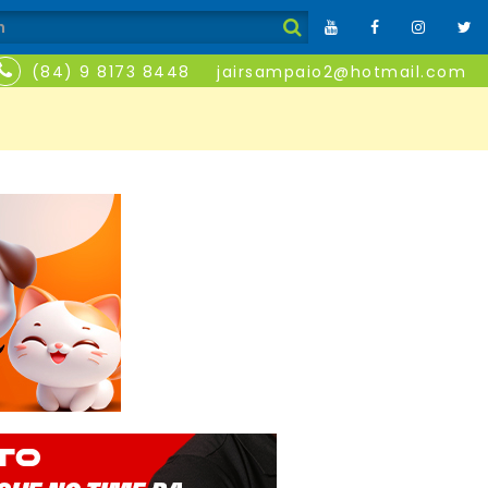
(84) 9 8173 8448
jairsampaio2@hotmail.com