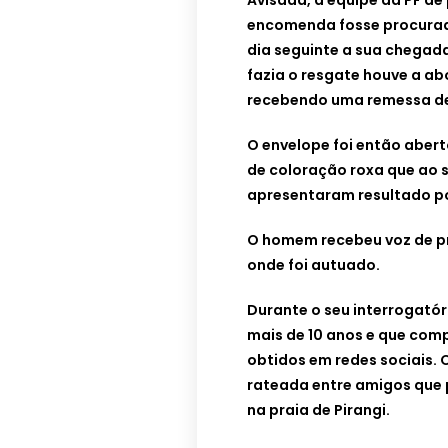
Avisada, a equipe da PF d
encomenda fosse procurada
dia seguinte a sua chega
fazia o resgate houve a a
recebendo uma remessa de
O envelope foi então abert
de coloração roxa que ao 
apresentaram resultado po
O homem recebeu voz de pr
onde foi autuado.
Durante o seu interrogatór
mais de 10 anos e que com
obtidos em redes sociais. 
rateada entre amigos que 
na praia de Pirangi.