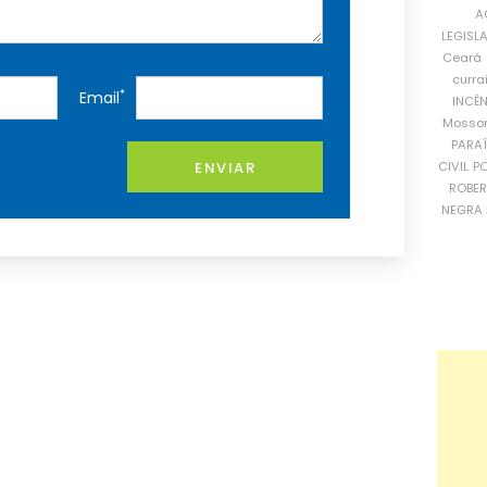
A
LEGISL
Ceará
curra
*
Email
INCÊ
Mosso
PARA
CIVIL
PO
ENVIAR
ROBE
NEGRA 