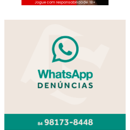
Jogue com responsabilidade. 18+