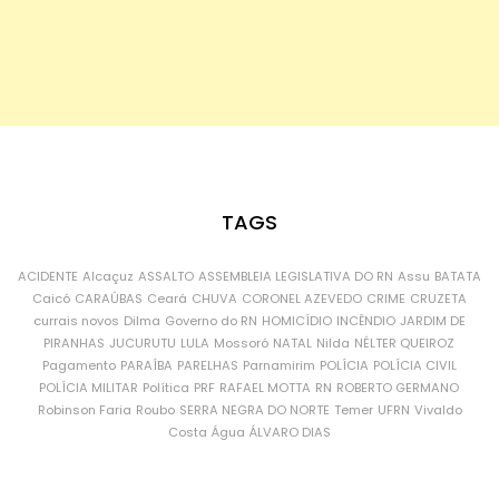
TAGS
ACIDENTE
Alcaçuz
ASSALTO
ASSEMBLEIA LEGISLATIVA DO RN
Assu
BATATA
Caicó
CARAÚBAS
Ceará
CHUVA
CORONEL AZEVEDO
CRIME
CRUZETA
currais novos
Dilma
Governo do RN
HOMICÍDIO
INCÊNDIO
JARDIM DE
PIRANHAS
JUCURUTU
LULA
Mossoró
NATAL
Nilda
NÉLTER QUEIROZ
Pagamento
PARAÍBA
PARELHAS
Parnamirim
POLÍCIA
POLÍCIA CIVIL
POLÍCIA MILITAR
Política
PRF
RAFAEL MOTTA
RN
ROBERTO GERMANO
Robinson Faria
Roubo
SERRA NEGRA DO NORTE
Temer
UFRN
Vivaldo
Costa
Água
ÁLVARO DIAS