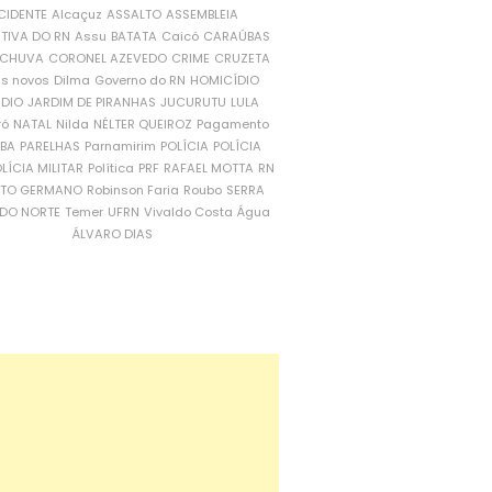
CIDENTE
Alcaçuz
ASSALTO
ASSEMBLEIA
ATIVA DO RN
Assu
BATATA
Caicó
CARAÚBAS
CHUVA
CORONEL AZEVEDO
CRIME
CRUZETA
is novos
Dilma
Governo do RN
HOMICÍDIO
NDIO
JARDIM DE PIRANHAS
JUCURUTU
LULA
ró
NATAL
Nilda
NÉLTER QUEIROZ
Pagamento
ÍBA
PARELHAS
Parnamirim
POLÍCIA
POLÍCIA
LÍCIA MILITAR
Política
PRF
RAFAEL MOTTA
RN
RTO GERMANO
Robinson Faria
Roubo
SERRA
DO NORTE
Temer
UFRN
Vivaldo Costa
Água
ÁLVARO DIAS