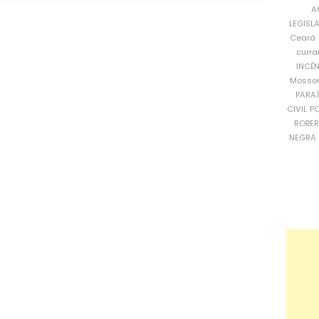
A
LEGISL
Ceará
curra
INCÊ
Mosso
PARA
CIVIL
PO
ROBE
NEGRA 