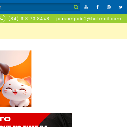
(84) 9 8173 8448
jairsampaio2@hotmail.com