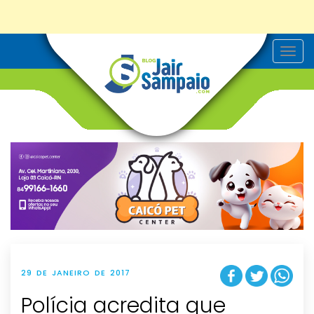
T
o
g
g
l
e
n
a
v
i
g
a
t
i
o
n
29 DE JANEIRO DE 2017
Polícia acredita que