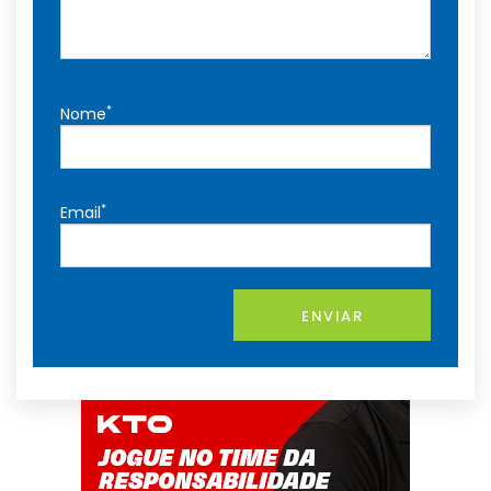
*
Nome
*
Email
ENVIAR