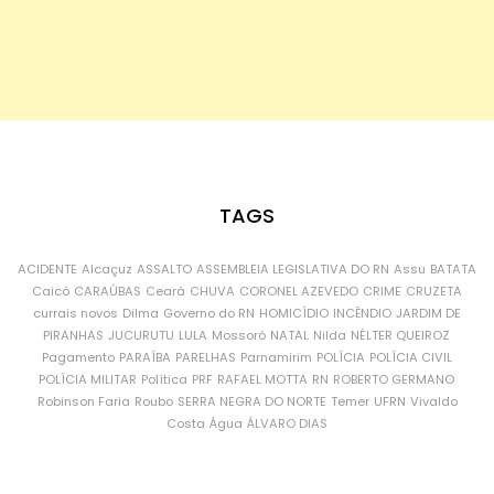
TAGS
ACIDENTE
Alcaçuz
ASSALTO
ASSEMBLEIA LEGISLATIVA DO RN
Assu
BATATA
Caicó
CARAÚBAS
Ceará
CHUVA
CORONEL AZEVEDO
CRIME
CRUZETA
currais novos
Dilma
Governo do RN
HOMICÍDIO
INCÊNDIO
JARDIM DE
PIRANHAS
JUCURUTU
LULA
Mossoró
NATAL
Nilda
NÉLTER QUEIROZ
Pagamento
PARAÍBA
PARELHAS
Parnamirim
POLÍCIA
POLÍCIA CIVIL
POLÍCIA MILITAR
Política
PRF
RAFAEL MOTTA
RN
ROBERTO GERMANO
Robinson Faria
Roubo
SERRA NEGRA DO NORTE
Temer
UFRN
Vivaldo
Costa
Água
ÁLVARO DIAS