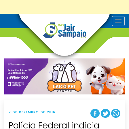
T
o
g
g
l
e
n
a
v
i
g
a
t
i
o
n
2 DE DEZEMBRO DE 2016
Polícia Federal indicia