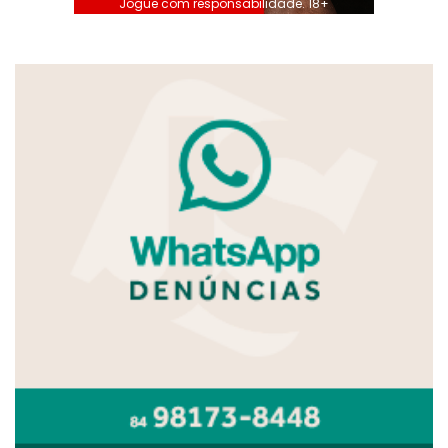
Jogue com responsabilidade. 18+