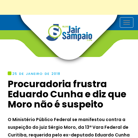
T
o
g
g
l
e
n
a
v
i
g
25 DE JANEIRO DE 2018
a
Procuradoria frustra
t
i
Eduardo Cunha e diz que
o
n
Moro não é suspeito
O Ministério Público Federal se manifestou contra a
suspeição do juiz Sérgio Moro, da 13ª Vara Federal de
Curitiba, requerida pelo ex-deputado Eduardo Cunha