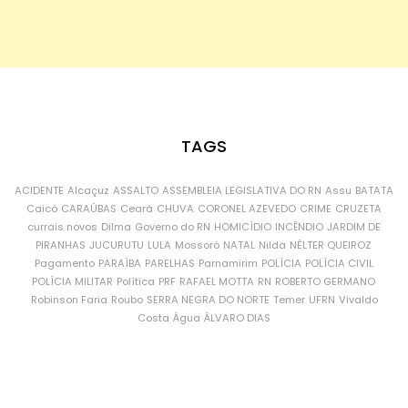
TAGS
ACIDENTE
Alcaçuz
ASSALTO
ASSEMBLEIA LEGISLATIVA DO RN
Assu
BATATA
Caicó
CARAÚBAS
Ceará
CHUVA
CORONEL AZEVEDO
CRIME
CRUZETA
currais novos
Dilma
Governo do RN
HOMICÍDIO
INCÊNDIO
JARDIM DE
PIRANHAS
JUCURUTU
LULA
Mossoró
NATAL
Nilda
NÉLTER QUEIROZ
Pagamento
PARAÍBA
PARELHAS
Parnamirim
POLÍCIA
POLÍCIA CIVIL
POLÍCIA MILITAR
Política
PRF
RAFAEL MOTTA
RN
ROBERTO GERMANO
Robinson Faria
Roubo
SERRA NEGRA DO NORTE
Temer
UFRN
Vivaldo
Costa
Água
ÁLVARO DIAS