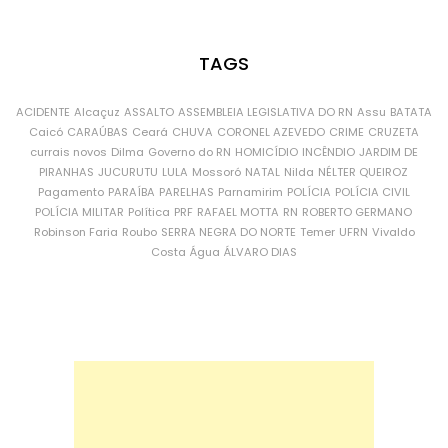
TAGS
ACIDENTE
Alcaçuz
ASSALTO
ASSEMBLEIA LEGISLATIVA DO RN
Assu
BATATA
Caicó
CARAÚBAS
Ceará
CHUVA
CORONEL AZEVEDO
CRIME
CRUZETA
currais novos
Dilma
Governo do RN
HOMICÍDIO
INCÊNDIO
JARDIM DE
PIRANHAS
JUCURUTU
LULA
Mossoró
NATAL
Nilda
NÉLTER QUEIROZ
Pagamento
PARAÍBA
PARELHAS
Parnamirim
POLÍCIA
POLÍCIA CIVIL
POLÍCIA MILITAR
Política
PRF
RAFAEL MOTTA
RN
ROBERTO GERMANO
Robinson Faria
Roubo
SERRA NEGRA DO NORTE
Temer
UFRN
Vivaldo
Costa
Água
ÁLVARO DIAS