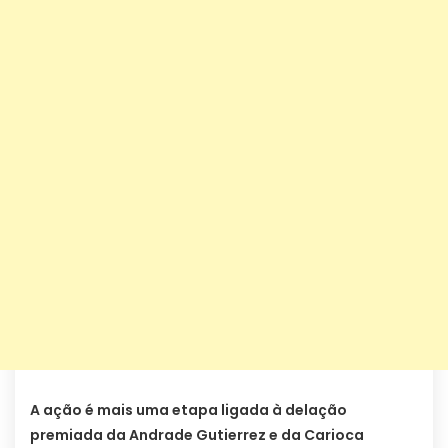
A ação é mais uma etapa ligada à delação
premiada da Andrade Gutierrez e da Carioca