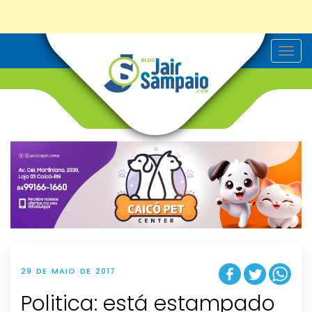
T
o
g
g
l
e
n
a
v
i
g
a
t
i
o
n
29 DE MAIO DE 2017
Politica: está estampado