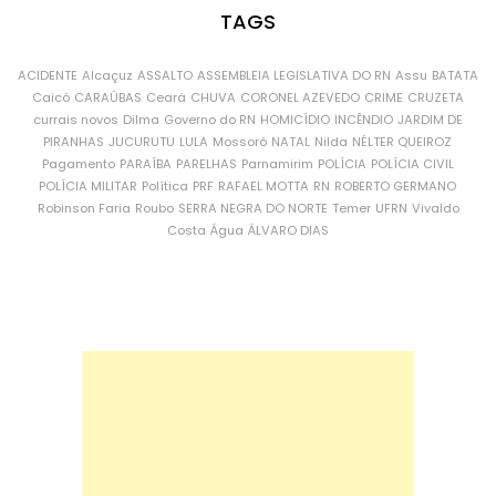
TAGS
ACIDENTE
Alcaçuz
ASSALTO
ASSEMBLEIA LEGISLATIVA DO RN
Assu
BATATA
Caicó
CARAÚBAS
Ceará
CHUVA
CORONEL AZEVEDO
CRIME
CRUZETA
currais novos
Dilma
Governo do RN
HOMICÍDIO
INCÊNDIO
JARDIM DE
PIRANHAS
JUCURUTU
LULA
Mossoró
NATAL
Nilda
NÉLTER QUEIROZ
Pagamento
PARAÍBA
PARELHAS
Parnamirim
POLÍCIA
POLÍCIA CIVIL
POLÍCIA MILITAR
Política
PRF
RAFAEL MOTTA
RN
ROBERTO GERMANO
Robinson Faria
Roubo
SERRA NEGRA DO NORTE
Temer
UFRN
Vivaldo
Costa
Água
ÁLVARO DIAS