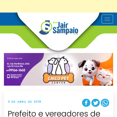
T
o
g
g
l
e
n
a
v
i
g
a
t
i
o
n
3 DE ABRIL DE 2018
Prefeito e vereadores de