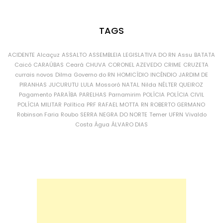
TAGS
ACIDENTE
Alcaçuz
ASSALTO
ASSEMBLEIA LEGISLATIVA DO RN
Assu
BATATA
Caicó
CARAÚBAS
Ceará
CHUVA
CORONEL AZEVEDO
CRIME
CRUZETA
currais novos
Dilma
Governo do RN
HOMICÍDIO
INCÊNDIO
JARDIM DE
PIRANHAS
JUCURUTU
LULA
Mossoró
NATAL
Nilda
NÉLTER QUEIROZ
Pagamento
PARAÍBA
PARELHAS
Parnamirim
POLÍCIA
POLÍCIA CIVIL
POLÍCIA MILITAR
Política
PRF
RAFAEL MOTTA
RN
ROBERTO GERMANO
Robinson Faria
Roubo
SERRA NEGRA DO NORTE
Temer
UFRN
Vivaldo
Costa
Água
ÁLVARO DIAS