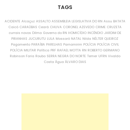
TAGS
ACIDENTE
Alcaçuz
ASSALTO
ASSEMBLEIA LEGISLATIVA DO RN
Assu
BATATA
Caicó
CARAÚBAS
Ceará
CHUVA
CORONEL AZEVEDO
CRIME
CRUZETA
currais novos
Dilma
Governo do RN
HOMICÍDIO
INCÊNDIO
JARDIM DE
PIRANHAS
JUCURUTU
LULA
Mossoró
NATAL
Nilda
NÉLTER QUEIROZ
Pagamento
PARAÍBA
PARELHAS
Parnamirim
POLÍCIA
POLÍCIA CIVIL
POLÍCIA MILITAR
Política
PRF
RAFAEL MOTTA
RN
ROBERTO GERMANO
Robinson Faria
Roubo
SERRA NEGRA DO NORTE
Temer
UFRN
Vivaldo
Costa
Água
ÁLVARO DIAS