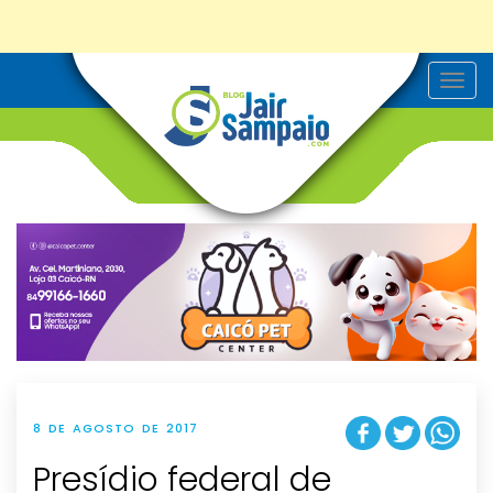
T
o
g
g
l
e
n
a
v
i
g
a
t
i
o
n
8 DE AGOSTO DE 2017
Presídio federal de